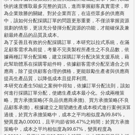
快的速度獲取最多完整的資訊，進而掌握顧客真實需求，即
為企業致勝的關鍵。對於企業而言，在這些眾多的供應商
中，該如何分配採購訂單的問題更形重要，不僅須掌握資源
規劃的情形，更須充分發揮分配資源的功能，才能確保及兼
顧最終產品的品質及成本。
為了妥善且有效的分配採購訂單，本研究以拉式系統，在滿
足顧客需求為前提，考量不完美製程所產生之不良品數，依
據兩種訂單分配策略，建立採購訂單分配決策支援系統，藉
此幫助體系在採購零組件時，依據顧客需求分配至適合之供
應商，除了提供顧客合理的價格，更能鼓勵生產者與供應商
提高生產品質，以降低成本且提昇利潤。
本研究在產生50組之案例中得知，依據訂單分配法則，該如
何進行採購訂單分配，使總生產成本最小化。分成兩種策
略，賣方承擔策略(不良品供應商承擔)、買方承擔策略(不良
品顧客承擔)，根據建立之期望總生產成本模式進行案例演算
過後，於買方承擔策略中，成本之平均相似度為99.84%，
變異度為0.00001，且平均節省98.47%之時間；於買方承擔
策略中，成本之平均相似度為99.67%，變異程度為