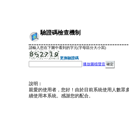
驗證碼檢查機制
請輸入您在下圖中看到的字元(字母區分大小寫)
更換驗證碼
播放圖檔聲音
說明︰
親愛的使用者，您好！由於目前系統使用人數眾
續使用本系統。感謝您的配合。