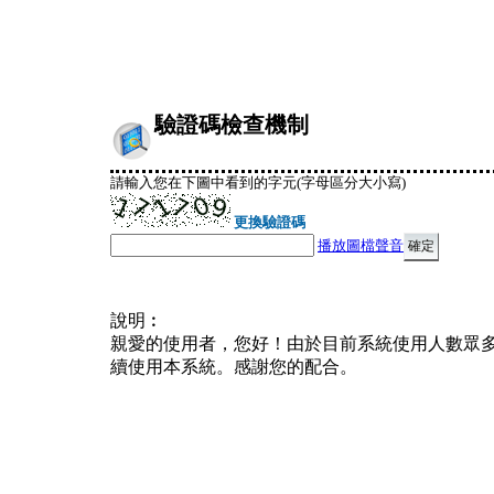
驗證碼檢查機制
請輸入您在下圖中看到的字元(字母區分大小寫)
更換驗證碼
播放圖檔聲音
說明︰
親愛的使用者，您好！由於目前系統使用人數眾
續使用本系統。感謝您的配合。