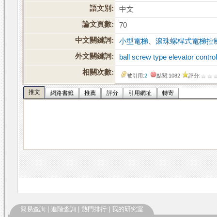
語文別:
中文
論文頁數:
70
中文關鍵詞:
小型電梯
、
滾珠螺桿式電梯控
外文關鍵詞:
ball screw type elevator contr
相關次數:
被引用:
2
點閱:1082
評分:
推文
網路書籤
推薦
評分
引用網址
轉寄
簡易查詢
|
進階查詢
|
熱門排行
|
我的研究室