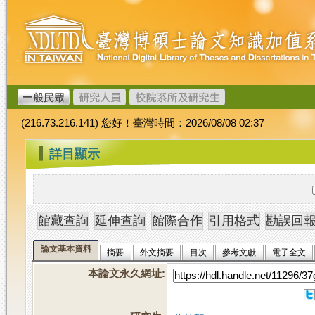
跳
臺
到
灣
主
博
要
碩
內
士
容
論
文
(216.73.216.141) 您好！臺灣時間：2026/08/08 02:37
加
值
:::
詳目顯示
系
統
論文基本資料
摘要
外文摘要
目次
參考文獻
電子全文
本論文永久網址
: