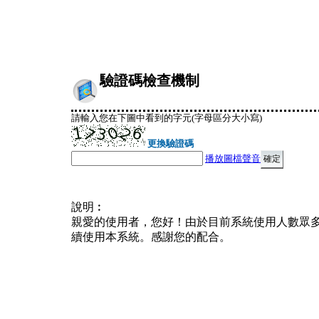
驗證碼檢查機制
請輸入您在下圖中看到的字元(字母區分大小寫)
更換驗證碼
播放圖檔聲音
說明︰
親愛的使用者，您好！由於目前系統使用人數眾
續使用本系統。感謝您的配合。