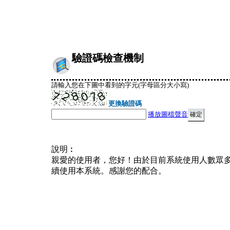
驗證碼檢查機制
請輸入您在下圖中看到的字元(字母區分大小寫)
更換驗證碼
播放圖檔聲音
說明︰
親愛的使用者，您好！由於目前系統使用人數眾
續使用本系統。感謝您的配合。