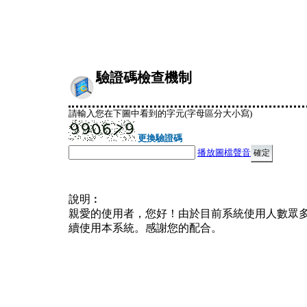
驗證碼檢查機制
請輸入您在下圖中看到的字元(字母區分大小寫)
更換驗證碼
播放圖檔聲音
說明︰
親愛的使用者，您好！由於目前系統使用人數眾
續使用本系統。感謝您的配合。