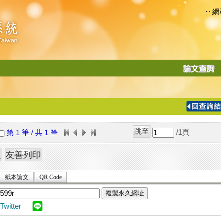
網
:::
功
能
切
換
導
覽
/1
頁
第 1 筆 / 共 1 筆
列
紙本論文
QR Code
複製永久網址
Twitter