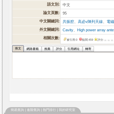
語文別:
中文
論文頁數:
95
中文關鍵詞:
共振腔
、
高必v陣列天線
、
電
外文關鍵詞:
Cavity
、
High power array ant
相關次數:
被引用:0
點閱:459
評分:
推文
網路書籤
推薦
評分
引用網址
轉寄
簡易查詢
|
進階查詢
|
熱門排行
|
我的研究室