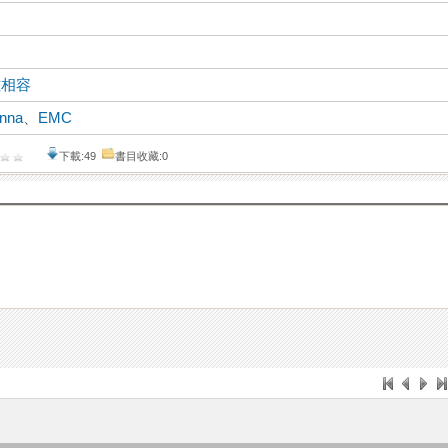
磁相容
enna
、
EMC
下載:49
書目收藏:0