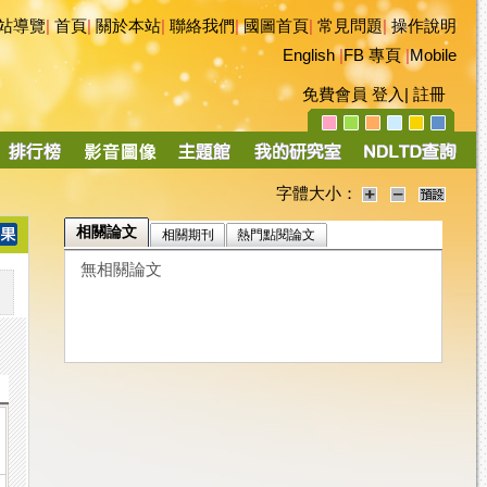
站導覽
|
首頁
|
關於本站
|
聯絡我們
|
國圖首頁
|
常見問題
|
操作說明
English
|
FB 專頁
|
Mobile
免費會員
登入
|
註冊
字體大小：
相關論文
相關期刊
熱門點閱論文
無相關論文