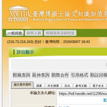
跳
臺
到
灣
主
博
要
碩
內
士
容
論
文
(216.73.216.163) 您好！臺灣時間：2026/08/07 18:43
加
值
:::
詳目顯示
系
統
論文基本資料
摘要
外文摘要
目次
參考文獻
電子全文
本論文永久網址
: