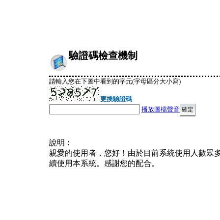
驗證碼檢查機制
請輸入您在下圖中看到的字元(字母區分大小寫)
更換驗證碼
播放圖檔聲音
說明︰
親愛的使用者，您好！由於目前系統使用人數眾
續使用本系統。感謝您的配合。