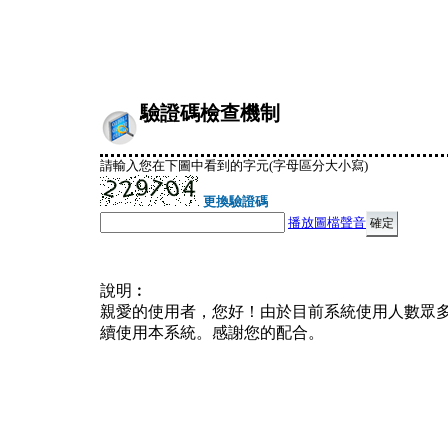
驗證碼檢查機制
請輸入您在下圖中看到的字元(字母區分大小寫)
更換驗證碼
播放圖檔聲音
說明︰
親愛的使用者，您好！由於目前系統使用人數眾
續使用本系統。感謝您的配合。