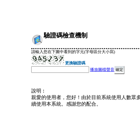
驗證碼檢查機制
請輸入您在下圖中看到的字元(字母區分大小寫)
更換驗證碼
播放圖檔聲音
說明︰
親愛的使用者，您好！由於目前系統使用人數眾
續使用本系統。感謝您的配合。