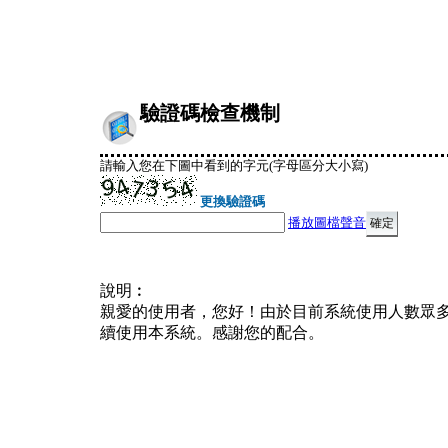
驗證碼檢查機制
請輸入您在下圖中看到的字元(字母區分大小寫)
更換驗證碼
播放圖檔聲音
說明︰
親愛的使用者，您好！由於目前系統使用人數眾
續使用本系統。感謝您的配合。