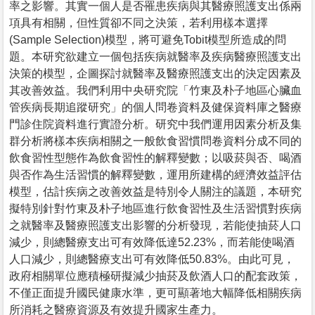
率之影響。其實一個人是否罹患疾病與其醫療照護支出係兩
項具有相關，但性質卻不同之決策，若利用樣本選擇
(Sample Selection)模型，將可避免Tobit模型所造成的問
題。本研究欲建立一個包括疾病就醫率及疾病醫療照護支出
決策的模型，企圖探討就醫率及醫療照護支出的決定因素及
其改善效益。我們利用中央研究院「竹東及朴子地區心臟血
管疾病長期追蹤研究」的個人問卷資料及健保資料庫之醫療
門診住院資料進行實證分析。研究中我們運用因素分析及集
群分析將樣本疾病相關之一般飲食習慣問卷資料分成不同的
飲食習性型態作為飲食習性的解釋變數；以吸菸與否、喝酒
與否作為生活習慣的解釋變數，運用所建構的經濟效益評估
模型，估計疾病之改善效益是特別令人關注的議題，本研究
擬特別針對竹東及朴子地區進行飲食習性及生活習慣對疾病
之就醫率及醫療照護支出影響的分析發現，若能使抽菸人口
減少，則總醫療支出可有效降低達52.23%，而若能使喝酒
人口減少，則總醫療支出可有效降低50.83%。由此可見，
政府相關單位應積極研擬減少抽菸及飲酒人口的配套政策，
不僅正面提升國民健康水準，更可顯著地大幅降低相關疾病
所消耗之醫療資源及有效提升國家生產力。