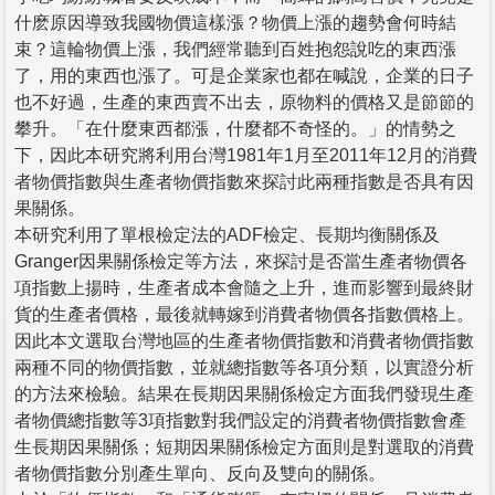
什麽原因導致我國物價這樣漲？物價上漲的趨勢會何時結
束？這輪物價上漲，我們經常聽到百姓抱怨說吃的東西漲
了，用的東西也漲了。可是企業家也都在喊說，企業的日子
也不好過，生產的東西賣不出去，原物料的價格又是節節的
攀升。「在什麼東西都漲，什麼都不奇怪的。」的情勢之
下，因此本研究將利用台灣1981年1月至2011年12月的消費
者物價指數與生產者物價指數來探討此兩種指數是否具有因
果關係。
本研究利用了單根檢定法的ADF檢定、長期均衡關係及
Granger因果關係檢定等方法，來探討是否當生產者物價各
項指數上揚時，生產者成本會隨之上升，進而影響到最終財
貨的生產者價格，最後就轉嫁到消費者物價各指數價格上。
因此本文選取台灣地區的生產者物價指數和消費者物價指數
兩種不同的物價指數，並就總指數等各項分類，以實證分析
的方法來檢驗。結果在長期因果關係檢定方面我們發現生產
者物價總指數等3項指數對我們設定的消費者物價指數會產
生長期因果關係；短期因果關係檢定方面則是對選取的消費
者物價指數分別產生單向、反向及雙向的關係。