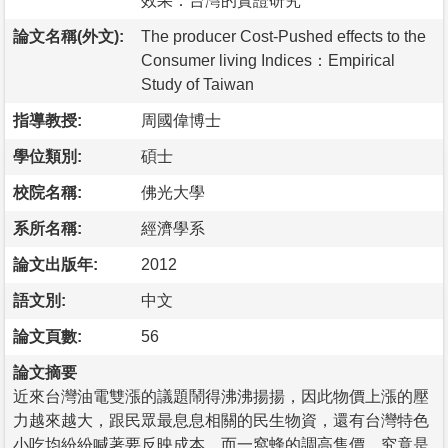
效果：台灣的實證研究
論文名稱(外文):
The producer Cost-Pushed effects to the
Consumer living Indices：Empirical
Study of Taiwan
指導教授:
周國偉博士
學位類別:
碩士
校院名稱:
佛光大學
系所名稱:
經濟學系
論文出版年:
2012
語文別:
中文
論文頁數:
56
論文摘要
近來台灣油電雙漲的議題鬧得沸沸揚揚，因此物價上漲的壓
力越來越大，跟民眾最息息相關的民生物資，還有台灣特色
小吃均紛紛喊著要反映成本，而一窩蜂的調高售價，究竟是