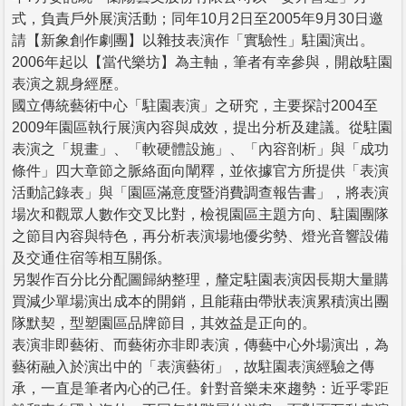
式，負責戶外展演活動；同年10月2日至2005年9月30日邀
請【新象創作劇團】以雜技表演作「實驗性」駐園演出。
2006年起以【當代樂坊】為主軸，筆者有幸參與，開啟駐園
表演之親身經歷。
國立傳統藝術中心「駐園表演」之研究，主要探討2004至
2009年園區執行展演內容與成效，提出分析及建議。從駐園
表演之「規畫」、「軟硬體設施」、「內容剖析」與「成功
條件」四大章節之脈絡面向闡釋，並依據官方所提供「表演
活動記錄表」與「園區滿意度暨消費調查報告書」，將表演
場次和觀眾人數作交叉比對，檢視園區主題方向、駐園團隊
之節目內容與特色，再分析表演場地優劣勢、燈光音響設備
及交通住宿等相互關係。
另製作百分比分配圖歸納整理，釐定駐園表演因長期大量購
買減少單場演出成本的開銷，且能藉由帶狀表演累積演出團
隊默契，型塑園區品牌節目，其效益是正向的。
表演非即藝術、而藝術亦非即表演，傳藝中心外場演出，為
藝術融入於演出中的「表演藝術」，故駐園表演經驗之傳
承，一直是筆者內心的己任。針對音樂未來趨勢：近乎零距