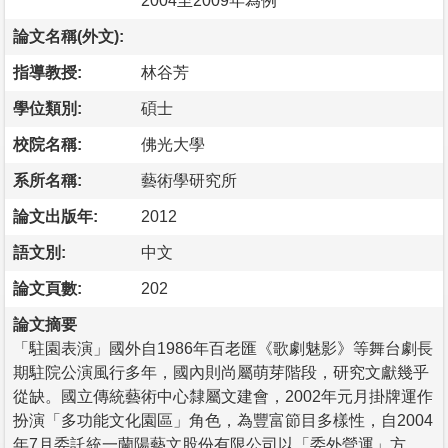
2004至2009年為例
論文名稱(外文):
指導教授:
林谷芳
學位類別:
碩士
校院名稱:
佛光大學
系所名稱:
藝術學研究所
論文出版年:
2012
語文別:
中文
論文頁數:
202
論文摘要
「駐園表演」國外自1986年百老匯《歌劇魅影》等舞台劇長
期駐院公演風行多年，國內則尚屬萌芽階段，研究文獻幾乎
從缺。國立傳統藝術中心隸屬文建會，2002年元月掛牌運作
扮演「多功能文化園區」角色，為豐富節目多樣性，自2004
年7月委託統一蘭陽藝文股份有限公司以「委外營運」方