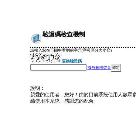
驗證碼檢查機制
請輸入您在下圖中看到的字元(字母區分大小寫)
更換驗證碼
播放圖檔聲音
說明︰
親愛的使用者，您好！由於目前系統使用人數眾
續使用本系統。感謝您的配合。