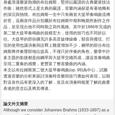
身處浪漫樂派熱潮的布拉姆斯，堅持以嚴謹的古典樂派技法
作曲；雖然形式上是古典的嚴謹，音樂內涵卻是有著他獨有
的深沉與熱情。布拉姆斯一生中只有兩首大提琴奏鳴曲流傳
於世，這兩首作品分別屬於布拉姆斯中期和晚期所創作之作
品，並呈現出他不同時期之寫作風格。其中於1886年完成的
第二號大提琴奏鳴曲的規模宏大，使用的技巧也不同於以
往。大提琴的部份擴充許多高音旋律線條，顫音與撥弦、打
弦的使用也讓演奏與詮釋上難度增加不少，鋼琴的部分布拉
姆斯將伴奏聲部地位提高，不僅只於伴奏的角色，樂章中許
多主題的銜接都是由鋼琴與大提琴交織而成，讓這首奏鳴曲
呈現二重奏的感覺，更豐富了整首樂曲的內涵。
本文以布拉姆斯第二號大提琴奏鳴曲(op. 99)為中心，試圖
透過音樂的分析來探討演奏時音樂與技巧應如何表現，以期
對這首作品有更深入的了解，並且在演奏時能更了解此曲要
表達的意念以及將其傳達。
論文外文摘要
Although we consider Johannes Brahms (1833-1897) as a