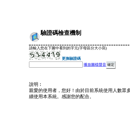
驗證碼檢查機制
請輸入您在下圖中看到的字元(字母區分大小寫)
更換驗證碼
播放圖檔聲音
說明︰
親愛的使用者，您好！由於目前系統使用人數眾
續使用本系統。感謝您的配合。