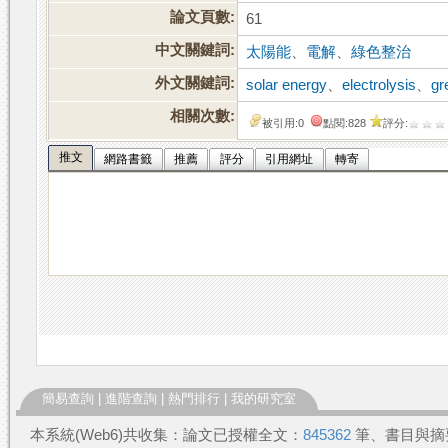
論文頁數:
61
中文關鍵詞:
太陽能
、
電解
、
綠色整治
外文關鍵詞:
solar energy
、
electrolysis
、
gr
相關次數:
被引用:0
點閱:828
評分:
推文
網路書籤
推薦
評分
引用網址
轉寄
簡易查詢
|
進階查詢
|
熱門排行
|
我的研究室
本系統(Web6)共收集：論文已授權全文：
845362
筆、書目與摘