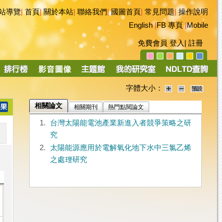
站導覽
|
首頁
|
關於本站
|
聯絡我們
|
國圖首頁
|
常見問題
|
操作說明
English
|
FB 專頁
|
Mobile
免費會員
登入
|
註冊
字體大小：
相關論文
相關期刊
熱門點閱論文
1.
台灣太陽能電池產業新進入者競爭策略之研
究
2.
太陽能源應用於電解氧化地下水中三氯乙烯
之處理研究