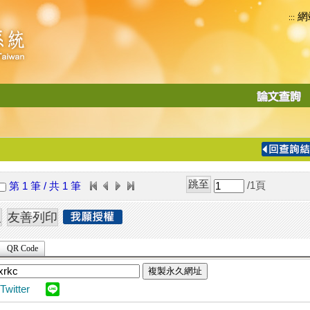
網
:::
功
能
切
換
導
覽
/1
頁
第 1 筆 / 共 1 筆
列
QR Code
複製永久網址
Twitter