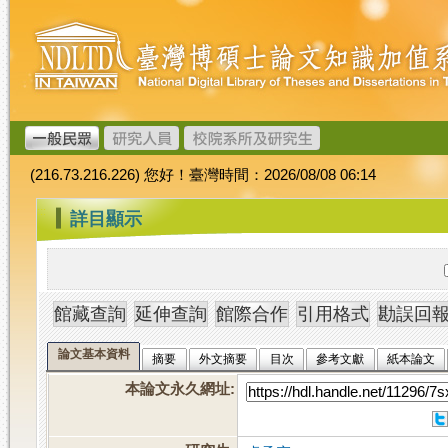
跳
臺
到
灣
主
博
要
碩
內
士
容
論
文
(216.73.216.226) 您好！臺灣時間：2026/08/08 06:14
加
值
:::
詳目顯示
系
統
論文基本資料
摘要
外文摘要
目次
參考文獻
紙本論文
本論文永久網址
: