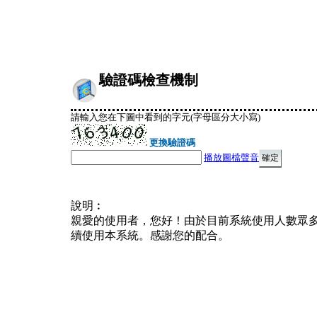
驗證碼檢查機制
請輸入您在下圖中看到的字元(字母區分大小寫)
更換驗證碼
播放圖檔聲音
說明︰
親愛的使用者，您好！由於目前系統使用人數眾
續使用本系統。感謝您的配合。