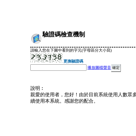
驗證碼檢查機制
請輸入您在下圖中看到的字元(字母區分大小寫)
更換驗證碼
播放圖檔聲音
說明︰
親愛的使用者，您好！由於目前系統使用人數眾
續使用本系統。感謝您的配合。