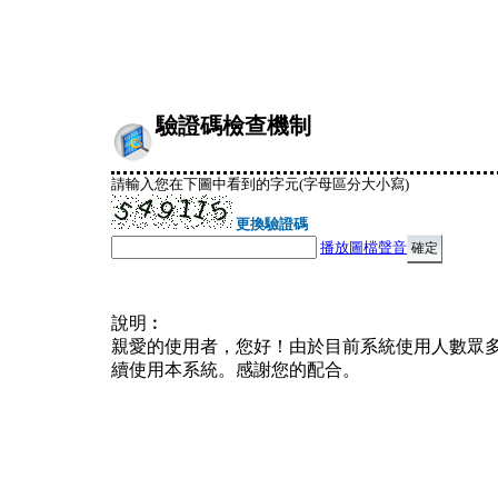
驗證碼檢查機制
請輸入您在下圖中看到的字元(字母區分大小寫)
更換驗證碼
播放圖檔聲音
說明︰
親愛的使用者，您好！由於目前系統使用人數眾
續使用本系統。感謝您的配合。