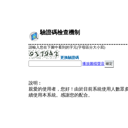
驗證碼檢查機制
請輸入您在下圖中看到的字元(字母區分大小寫)
更換驗證碼
播放圖檔聲音
說明︰
親愛的使用者，您好！由於目前系統使用人數眾
續使用本系統。感謝您的配合。