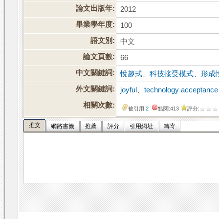
論文出版年:
2012
畢業學年度:
100
語文別:
中文
論文頁數:
66
中文關鍵詞:
悅趣式
、
科技接受模式
、
形成
外文關鍵詞:
joyful
、
technology acceptance
相關次數:
被引用:
2
點閱:413
評分:
推文
網路書籤
推薦
評分
引用網址
轉寄