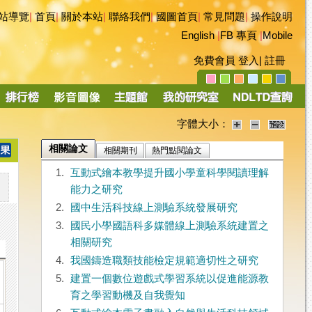
站導覽
|
首頁
|
關於本站
|
聯絡我們
|
國圖首頁
|
常見問題
|
操作說明
English
|
FB 專頁
|
Mobile
免費會員
登入
|
註冊
字體大小：
相關論文
相關期刊
熱門點閱論文
1.
互動式繪本教學提升國小學童科學閱讀理解
能力之研究
2.
國中生活科技線上測驗系統發展研究
3.
國民小學國語科多媒體線上測驗系統建置之
相關研究
4.
我國鑄造職類技能檢定規範適切性之研究
5.
建置一個數位遊戲式學習系統以促進能源教
育之學習動機及自我覺知