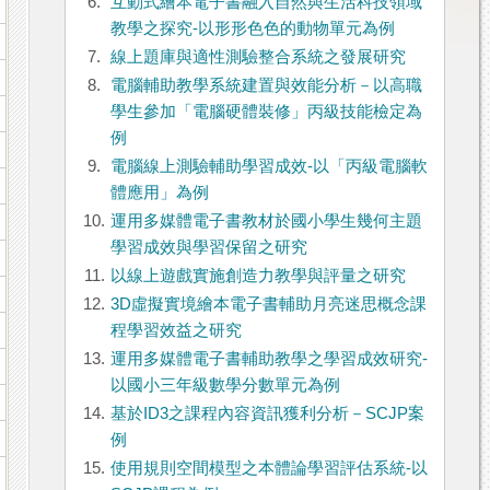
6.
互動式繪本電子書融入自然與生活科技領域
教學之探究-以形形色色的動物單元為例
7.
線上題庫與適性測驗整合系統之發展研究
8.
電腦輔助教學系統建置與效能分析－以高職
學生參加「電腦硬體裝修」丙級技能檢定為
例
9.
電腦線上測驗輔助學習成效-以「丙級電腦軟
體應用」為例
10.
運用多媒體電子書教材於國小學生幾何主題
學習成效與學習保留之研究
11.
以線上遊戲實施創造力教學與評量之研究
12.
3D虛擬實境繪本電子書輔助月亮迷思概念課
程學習效益之研究
13.
運用多媒體電子書輔助教學之學習成效研究-
以國小三年級數學分數單元為例
14.
基於ID3之課程內容資訊獲利分析－SCJP案
例
15.
使用規則空間模型之本體論學習評估系統-以