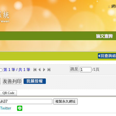
網
:::
功
能
切
換
導
覽
/1
頁
第 1 筆 / 共 1 筆
列
QR Code
複製永久網址
Twitter