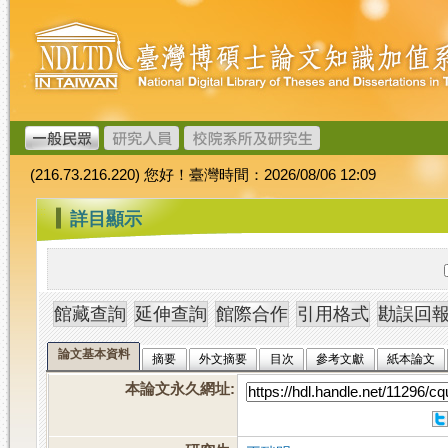
跳
臺
到
灣
主
博
要
碩
內
士
容
論
文
(216.73.216.220) 您好！臺灣時間：2026/08/06 12:09
加
值
:::
詳目顯示
系
統
論文基本資料
摘要
外文摘要
目次
參考文獻
紙本論文
本論文永久網址
: