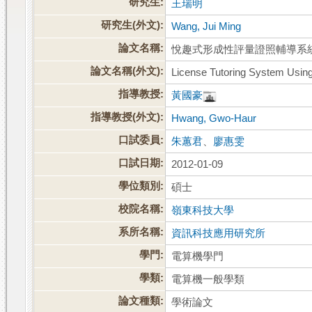
研究生:
王瑞明
研究生(外文):
Wang, Jui Ming
論文名稱:
悅趣式形成性評量證照輔導系
論文名稱(外文):
License Tutoring System Usin
指導教授:
黃國豪
指導教授(外文):
Hwang, Gwo-Haur
口試委員:
朱蕙君
、
廖惠雯
口試日期:
2012-01-09
學位類別:
碩士
校院名稱:
嶺東科技大學
系所名稱:
資訊科技應用研究所
學門:
電算機學門
學類:
電算機一般學類
論文種類:
學術論文