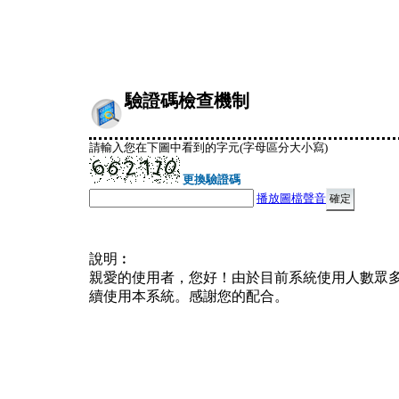
驗證碼檢查機制
請輸入您在下圖中看到的字元(字母區分大小寫)
更換驗證碼
播放圖檔聲音
說明︰
親愛的使用者，您好！由於目前系統使用人數眾
續使用本系統。感謝您的配合。