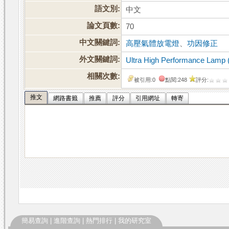
語文別:
中文
論文頁數:
70
中文關鍵詞:
高壓氣體放電燈
、
功因修正
外文關鍵詞:
Ultra High Performance Lamp
相關次數:
被引用:0
點閱:248
評分:
推文
網路書籤
推薦
評分
引用網址
轉寄
簡易查詢
|
進階查詢
|
熱門排行
|
我的研究室