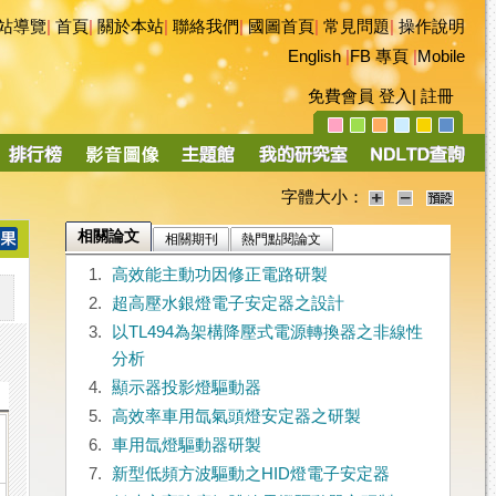
站導覽
|
首頁
|
關於本站
|
聯絡我們
|
國圖首頁
|
常見問題
|
操作說明
English
|
FB 專頁
|
Mobile
免費會員
登入
|
註冊
字體大小：
相關論文
相關期刊
熱門點閱論文
1.
高效能主動功因修正電路研製
2.
超高壓水銀燈電子安定器之設計
3.
以TL494為架構降壓式電源轉換器之非線性
分析
4.
顯示器投影燈驅動器
5.
高效率車用氙氣頭燈安定器之研製
6.
車用氙燈驅動器研製
7.
新型低頻方波驅動之HID燈電子安定器