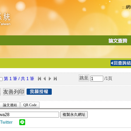
網
:::
功
能
切
換
導
覽
/1
頁
第 1 筆 / 共 1 筆
列
論文連結
QR Code
複製永久網址
Twitter