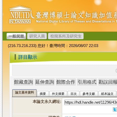
跳
臺
到
灣
主
博
要
碩
內
士
容
論
文
(216.73.216.233) 您好！臺灣時間：2026/08/07 22:03
加
值
:::
詳目顯示
系
統
論文基本資料
摘要
外文摘要
目次
參考文獻
紙本論文
本論文永久網址
: