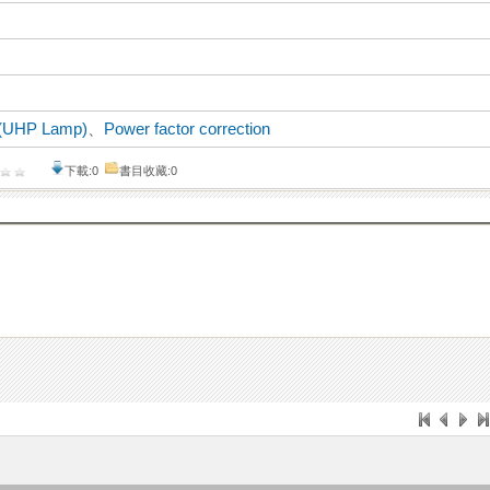
 (UHP Lamp)
、
Power factor correction
下載:0
書目收藏:0