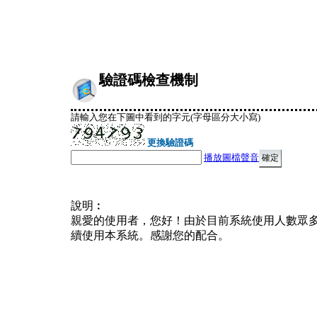
驗證碼檢查機制
請輸入您在下圖中看到的字元(字母區分大小寫)
更換驗證碼
播放圖檔聲音
說明︰
親愛的使用者，您好！由於目前系統使用人數眾
續使用本系統。感謝您的配合。