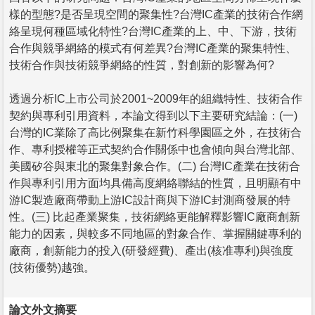
樣的型態?是否呈現空間的聚集性?台灣IC產業的技術合作網
絡呈現何種區域化特性?台灣IC產業的上、中、下游，技術
合作與競爭網絡的模式有何差異?台灣IC產業的聚集特性、
技術合作與技術競爭網絡的性質，對創新的影響為何?
透過分析IC上市公司於2001~2009年的組織特性、技術合作
契約與專利引用資料，本論文得到以下主要研究結論：(一)
台灣的IC業除了高比例聚集在新竹科學園區之外，在技術合
作、專利授權等正式契約合作關係中也會傾向與台灣北部、
美國矽谷與東北的聚集對象合作。(二) 台灣IC產業在技術合
作與專利引用方面均具備高度網絡聯結的性質，且明顯有中
游IC製造廠商帶動上游IC設計商與下游IC封測商發展的特
性。(三) 比起產業聚集，技術網絡更能解釋影響IC廠商創新
能力的因素，與較多不同地區的對象合作、掌握關鍵專利的
廠商，創新能力的投入(研發經費)、產出(核准專利)與強度
(技術優勢)越強。
論文外文摘要