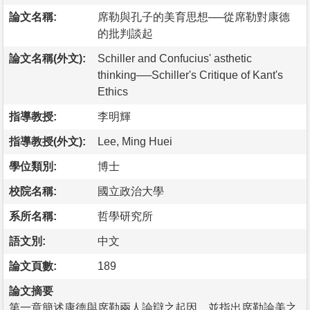
論文名稱:
席勒與孔子的美育思想──從席勒對康德
的批判談起
論文名稱(外文):
Schiller and Confucius' asthetic
thinking──Schiller's Critique of Kant's
Ethics
指導教授:
李明輝
指導教授(外文):
Lee, Ming Huei
學位類別:
博士
校院名稱:
國立政治大學
系所名稱:
哲學研究所
語文別:
中文
論文頁數:
189
論文摘要
第一章簡述康德與席勒兩人論辯之起因，並指出席勒論美之