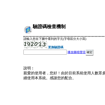
驗證碼檢查機制
請輸入您在下圖中看到的字元(字母區分大小寫)
更換驗證碼
播放圖檔聲音
說明︰
親愛的使用者，您好！由於目前系統使用人數眾
續使用本系統。感謝您的配合。