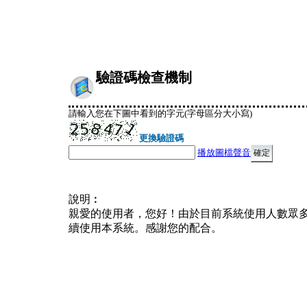
驗證碼檢查機制
請輸入您在下圖中看到的字元(字母區分大小寫)
更換驗證碼
播放圖檔聲音
說明︰
親愛的使用者，您好！由於目前系統使用人數眾
續使用本系統。感謝您的配合。