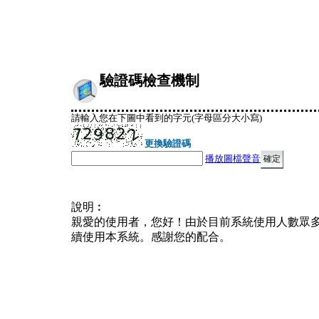
驗證碼檢查機制
請輸入您在下圖中看到的字元(字母區分大小寫)
更換驗證碼
播放圖檔聲音
說明︰
親愛的使用者，您好！由於目前系統使用人數眾
續使用本系統。感謝您的配合。