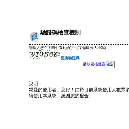
驗證碼檢查機制
請輸入您在下圖中看到的字元(字母區分大小寫)
更換驗證碼
播放圖檔聲音
說明︰
親愛的使用者，您好！由於目前系統使用人數眾
續使用本系統。感謝您的配合。