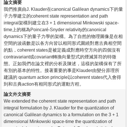
論文摘要
我們推廣由J. Klauder在canonical Galilean dynamics下的量
子力學建立的coherent state representation and path
integral架構到建立在3 + 1 dimensional Minkowski space-
time上的稱為Poincaré-Snyder relativity的canonical
dynamics下的量子力學的架構。為了自然的物理圖像是在相
空間的波函數是以各方向皆以相同形式圍繞對應古典相空間
的點，coherent states是被定義成對應時空方向的四個沒有
contravariant或covariant轉換向量型式的煙滅算符的特徵
態。正如我們在論文裡的分析及陳述，這樣的架構保有了所
有別的基本的特性。接著重要的事是Klauder由變分原理所
建議的 quantum action principle以coherent states代入會得
到和古典action有相同形式的運動方程。
論文外文摘要
We extended the coherent state representation and path
integral formulation by J. Klauder for the quantization of
canonical Galilean dynamics to a formulation on the 3 + 1
dimensional Minkowski space-time the quantization of