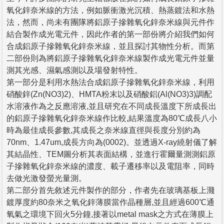
氧化鋅奈米線的方法，例如脈衝激光沉積、熱蒸鍍法和水熱
法，然而，尚未有團隊將鋁原子摻雜氧化鋅奈米線與元件作
結合製作成光電元件，因此作者的第一部份將介紹我們如何
合成鋁原子摻雜氧化鋅奈米線，並且探討其物性分析。而第
二部份則為將鋁原子摻雜氧化鋅奈米線製作成光電元件並量
測其光感、濕氣感測以及場發射特性。
第一部分是利用水熱法合成鋁原子摻雜氧化鋅奈米線，利用
硝酸鋅(Zn(NO3)2)、HMTA粉末以及硝酸鋁(Al(NO3)3)調配
水溶液作為之反應溶液,並且研究在不同成長溫度下所成長出
的鋁原子摻雜氧化鋅奈米線作比較,結果溫度為80℃成長八小
時為最佳成長參數,其成長之奈米線直徑與長度分別約為
70nm、1.47um,成長方向為(0002)。並透過X-ray繞射儀了解
其結晶性、TEM圖分析其表面結構，並進行霍爾量測測鋁原
子摻雜氧化鋅奈米線的濃度、載子遷移率以及電阻率，同時
去做光激發螢光量測。
第二部分首先敘述元件製作的部分，作者先在玻璃基板上濺
鍍厚度約80奈米之氧化鋅薄膜當作晶種層,並且經過600℃通
氧氣之環境下回火5分鐘,接著以metal mask之方式在薄膜上