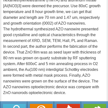
hexamethylenetetramine (HMTA) and aluminum nitrate
[Al(NO3)3] were deemed the precursor. Use 80oC growth
temperature and 8 hour growth time, we can get that
diameter and length are 70 nm and 1.47 um, respectively
and growth orientation (0002) of AZO nanowires.
The hydrothermal synthesized AZO nanowire presented
good crystalline and optical characteristics through the
measurement of XRD, SEM, TEM, Hall, PL and Raman.
In second part, the author performs the fabrication of the
device. That ZnO film was as seed layer with thickness of
80 nm was grown on quartz substrate by RF sputtering
system. After 600oC and 5 min annealing process in O2
ambient, the Au(100 nm) interdigital Schottky electrodes
were formed with metal mask process. Finally, AZO
nanowires were grown on the surface of the device. The
AZO nanowires optoelectronic device was compare with
ZnO nanorods optoelectronic device.