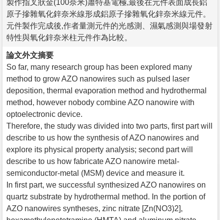
製作指叉狀金(100奈米)蕭特基電極,最後在元件表面成長鋁
原子摻雜氧化鋅奈米線形成鋁原子摻雜氧化鋅奈米線元件。
元件製作完成後,作者量測元件的光感測、濕氣感測與場發射
特性與氧化鋅奈米柱元件作為比較。
論文外文摘要
So far, many research group has been explored many
method to grow AZO nanowires such as pulsed laser
deposition, thermal evaporation method and hydrothermal
method, however nobody combine AZO nanowire with
optoelectronic device.
Therefore, the study was divided into two parts, first part will
describe to us how the synthesis of AZO nanowires and
explore its physical property analysis; second part will
describe to us how fabricate AZO nanowire metal-
semiconductor-metal (MSM) device and measure it.
In first part, we successful synthesized AZO nanowires on
quartz substrate by hydrothermal method. In the portion of
AZO nanowires syntheses, zinc nitrate [Zn(NO3)2],