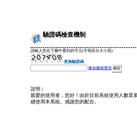
驗證碼檢查機制
請輸入您在下圖中看到的字元(字母區分大小寫)
更換驗證碼
播放圖檔聲音
說明︰
親愛的使用者，您好！由於目前系統使用人數眾
續使用本系統。感謝您的配合。