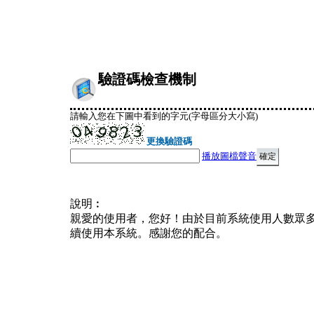
驗證碼檢查機制
請輸入您在下圖中看到的字元(字母區分大小寫)
更換驗證碼
播放圖檔聲音
說明︰
親愛的使用者，您好！由於目前系統使用人數眾
續使用本系統。感謝您的配合。