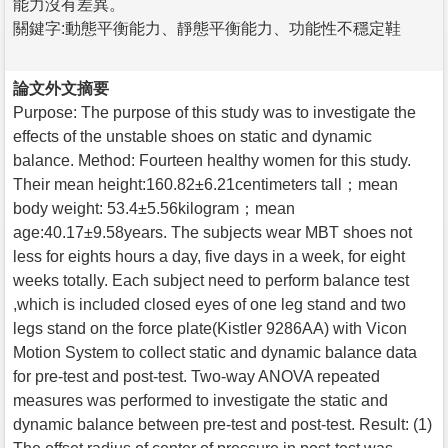
能力沒有差異。
關鍵字:動態平衡能力、靜態平衡能力、功能性不穩定鞋
論文外文摘要
Purpose: The purpose of this study was to investigate the
effects of the unstable shoes on static and dynamic
balance. Method: Fourteen healthy women for this study.
Their mean height:160.82±6.21centimeters tall；mean
body weight: 53.4±5.56kilogram；mean
age:40.17±9.58years. The subjects wear MBT shoes not
less for eights hours a day, five days in a week, for eight
weeks totally. Each subject need to perform balance test
,which is included closed eyes of one leg stand and two
legs stand on the force plate(Kistler 9286AA) with Vicon
Motion System to collect static and dynamic balance data
for pre-test and post-test. Two-way ANOVA repeated
measures was performed to investigate the static and
dynamic balance between pre-test and post-test. Result: (1)