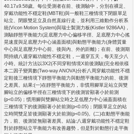
40.17±9.58歲。每位受測者在前、後測驗中，分別在裸足、
穿戴功能性不穩定鞋(MBT鞋)與一般鞋三種情境下閉眼單足
站立、閉眼雙足立及自然直線行走，並利用三維動作分析系
統(Vicon Motion System)與瑞士製測力板(Kistler 9286AA)，
測驗靜態平衡能力(足底壓力中心偏移半徑、足底壓力中心搖
晃速度與足底壓力中心涵蓋面積)與動態平衡能力(身體質量
中心與足底壓力中心前、後與內、外的距離)；在前、後測期
間持續八週穿戴功能性不穩定鞋，一週穿五天，每天至少八
小時。統計方法以3X2(不同穿鞋情境X前後測驗)完全相依樣
本二因子變異數(Two-way ANOVA)分析八周穿戴功能性不穩
定鞋後三種情境下靜態平衡能力與動態平衡能力的前、後測
之差異。結果:(一)在靜態平衡能力，非慣用腳單足站立與雙
腳站立的偏移半徑在三種情境下的後測皆顯著小於前測
(p<0.05)；慣用腳與雙腳站立時之足低壓力中心涵蓋面積在
三種情境下的後測顯著小於前測(p<0.05)；閉眼單足立的站
立時間雙足皆後測顯著大於前測(p<0.05)。(二)在動態平衡能
力，前、後測皆無顯著差異。結論:八週穿戴功能性不穩定鞋
對於靜態站立平衡能力有改善趨勢，但是對於動態行走平衡