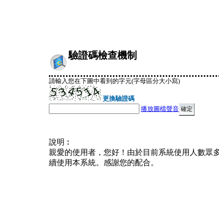
驗證碼檢查機制
請輸入您在下圖中看到的字元(字母區分大小寫)
更換驗證碼
播放圖檔聲音
說明︰
親愛的使用者，您好！由於目前系統使用人數眾
續使用本系統。感謝您的配合。