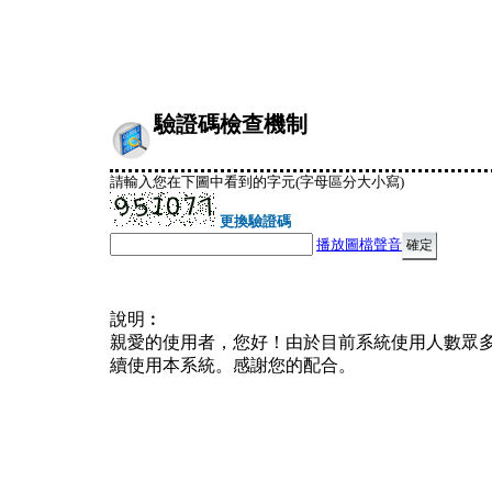
驗證碼檢查機制
請輸入您在下圖中看到的字元(字母區分大小寫)
更換驗證碼
播放圖檔聲音
說明︰
親愛的使用者，您好！由於目前系統使用人數眾
續使用本系統。感謝您的配合。