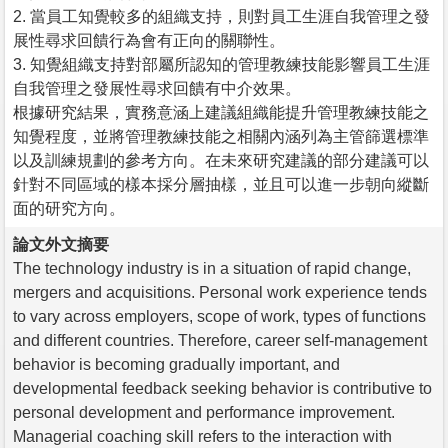
2. 當員工知覺較多的組織支持，則對員工生涯自我管理之發
展性尋求回饋行為會有正向的關聯性。
3. 知覺組織支持對部屬所認知的管理教練技能影響員工生涯
自我管理之發展性尋求回饋有中介效果。
根據研究結果，實務意涵上建議組織能提升管理教練技能之
知覺程度，並將管理教練技能之相關內涵列為主管篩選標準
以及訓練規劃的參考方向。在未來研究建議的部分建議可以
針對不同區域的樣本採分層抽樣，並且可以進一步朝向縱斷
面的研究方向。
論文外文摘要
The technology industry is in a situation of rapid change,
mergers and acquisitions. Personal work experience tends
to vary across employers, scope of work, types of functions
and different countries. Therefore, career self-management
behavior is becoming gradually important, and
developmental feedback seeking behavior is contributive to
personal development and performance improvement.
Managerial coaching skill refers to the interaction with