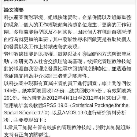
論文摘要
科技產業面對環境、組織快速變動，企業併購以及組織重整
的現象，個人的工作經驗傾向跨越多位雇主、更廣的工作範
圍、多種職能類型以及不同國度，因此個人有職涯自我管理
的行為就更加的重要，其中發展性尋求回饋更是有助於個人
的發展以及工作上持續改善的表現。
管理教練技能是以授權、鼓勵以及引導回饋的方式與部屬互
動，本研究乃以社會交換理論為基礎，欲探究管理教練技能
對於職涯自我管理之發展性尋求回饋間之關聯性，並透過知
覺組織支持為中介探討三者間之關聯性。
以科技業中現職有直屬主管的員工進行調查，線上問卷回收
146份，紙本問卷回收149份，總共回收295份，有效問卷為
291份。發放時間為2012年4月1日至2012年4月30日之間。
運用統計套裝軟體SPSS 19.0（Statistical Package for the
Social Science 17.0）以及AMOS 19.0進行研究資料分析
後，主要發現如下：
1.當員工知覺主管有較多的管理教練技能，則對其知覺組織
支持有正向的關聯性。