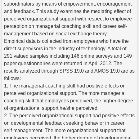
subordinators by means of empowerment, encouragement
and feedback. This study examines the mediating effect of
perceived organizational support with respect to employee
perception on managerial coaching skill and career self-
management based on social exchange theory.
Empirical data is collected from employees who have the
direct supervisors in the industry of technology. A total of
291 valued samples including 146 online surveys and 149
paper questionnaires were returned in April 2012. The
results analyzed through SPSS 19.0 and AMOS 19.0 are as
follows:
1. The managerial coaching skill had positive effects on
perceived organizational support. The more managerial
coaching skill that employees perceived, the higher degree
of organizational support he/she perceived.
2. The perceived organizational support had positive effects
on developmental feedback seeking behavior in career
self-management. The more organizational support that
employees perceived, the higher degree of developmental