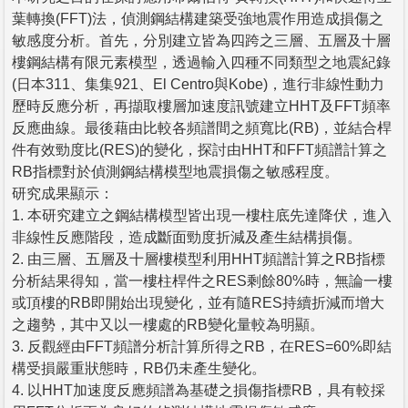
葉轉換(FFT)法，偵測鋼結構建築受強地震作用造成損傷之
敏感度分析。首先，分別建立皆為四跨之三層、五層及十層
樓鋼結構有限元素模型，透過輸入四種不同類型之地震紀錄
(日本311、集集921、El Centro與Kobe)，進行非線性動力
歷時反應分析，再擷取樓層加速度訊號建立HHT及FFT頻率
反應曲線。最後藉由比較各頻譜間之頻寬比(RB)，並結合桿
件有效勁度比(RES)的變化，探討由HHT和FFT頻譜計算之
RB指標對於偵測鋼結構模型地震損傷之敏感程度。
研究成果顯示：
1. 本研究建立之鋼結構模型皆出現一樓柱底先達降伏，進入
非線性反應階段，造成斷面勁度折減及產生結構損傷。
2. 由三層、五層及十層樓模型利用HHT頻譜計算之RB指標
分析結果得知，當一樓柱桿件之RES剩餘80%時，無論一樓
或頂樓的RB即開始出現變化，並有隨RES持續折減而增大
之趨勢，其中又以一樓處的RB變化量較為明顯。
3. 反觀經由FFT頻譜分析計算所得之RB，在RES=60%即結
構受損嚴重狀態時，RB仍未產生變化。
4. 以HHT加速度反應頻譜為基礎之損傷指標RB，具有較採