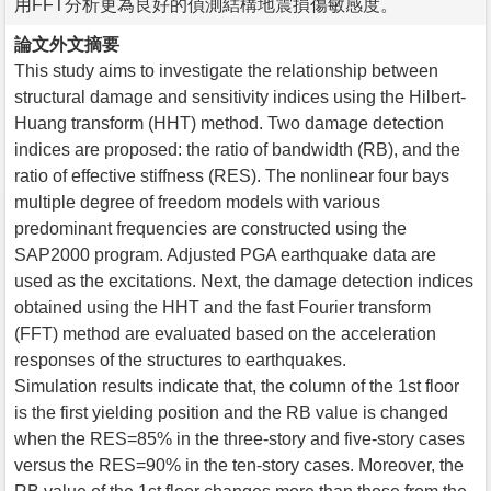
用FFT分析更為良好的偵測結構地震損傷敏感度。
論文外文摘要
This study aims to investigate the relationship between
structural damage and sensitivity indices using the Hilbert-
Huang transform (HHT) method. Two damage detection
indices are proposed: the ratio of bandwidth (RB), and the
ratio of effective stiffness (RES). The nonlinear four bays
multiple degree of freedom models with various
predominant frequencies are constructed using the
SAP2000 program. Adjusted PGA earthquake data are
used as the excitations. Next, the damage detection indices
obtained using the HHT and the fast Fourier transform
(FFT) method are evaluated based on the acceleration
responses of the structures to earthquakes.
Simulation results indicate that, the column of the 1st floor
is the first yielding position and the RB value is changed
when the RES=85% in the three-story and five-story cases
versus the RES=90% in the ten-story cases. Moreover, the