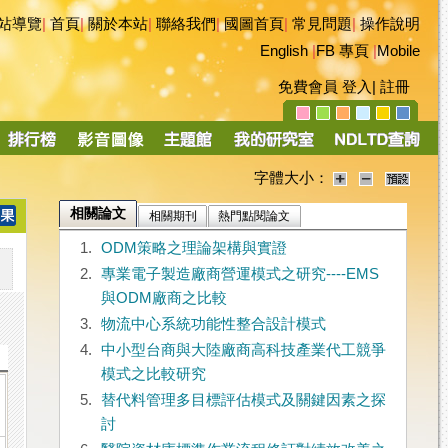
站導覽
|
首頁
|
關於本站
|
聯絡我們
|
國圖首頁
|
常見問題
|
操作說明
English
|
FB 專頁
|
Mobile
免費會員
登入
|
註冊
字體大小：
相關論文
相關期刊
熱門點閱論文
1.
ODM策略之理論架構與實證
2.
專業電子製造廠商營運模式之研究----EMS
與ODM廠商之比較
3.
物流中心系統功能性整合設計模式
4.
中小型台商與大陸廠商高科技產業代工競爭
模式之比較研究
5.
替代料管理多目標評估模式及關鍵因素之探
討