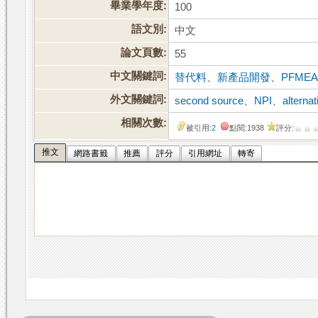
畢業學年度:
100
語文別:
中文
論文頁數:
55
中文關鍵詞:
替代料
、
新產品開發
、
PFME
外文關鍵詞:
second source
、
NPI
、
alternat
相關次數:
被引用:
2
點閱:1938
評分:
推文
網路書籤
推薦
評分
引用網址
轉寄