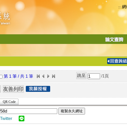
網
:::
功
能
切
換
導
覽
/1
頁
第 1 筆 / 共 1 筆
列
QR Code
複製永久網址
Twitter