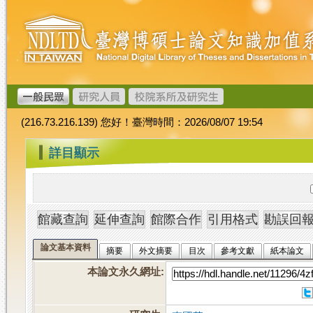
跳
臺
到
灣
主
博
要
碩
內
士
容
論
文
(216.73.216.139) 您好！臺灣時間：2026/08/07 19:54
加
值
:::
詳目顯示
系
統
論文基本資料
摘要
外文摘要
目次
參考文獻
紙本論文
本論文永久網址
: