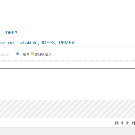
A
、
IDEF3
ive part
、
substitute
、
IDEF3
、
PFMEA
下載:0
書目收藏:0