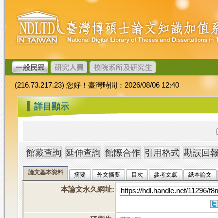
跳
臺
到
灣
主
博
要
碩
內
士
容
論
文
(216.73.217.23) 您好！臺灣時間：2026/08/06 12:40
加
值
:::
詳目顯示
系
統
論文基本資料
摘要
外文摘要
目次
參考文獻
紙本論文
本論文永久網址
: