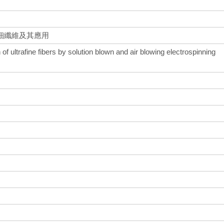
細纖維及其應用
of ultrafine fibers by solution blown and air blowing electrospinning