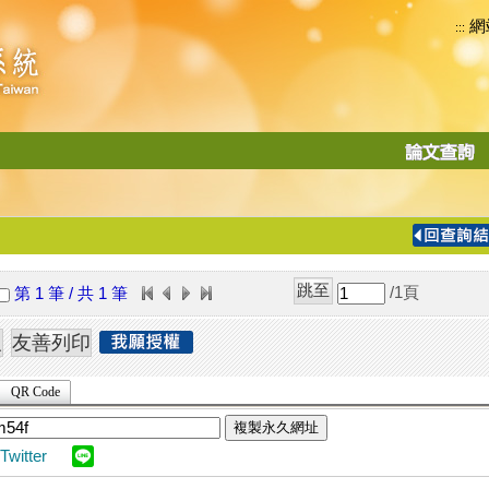
網
:::
功
能
切
換
導
覽
/1
頁
第 1 筆 / 共 1 筆
列
QR Code
複製永久網址
Twitter