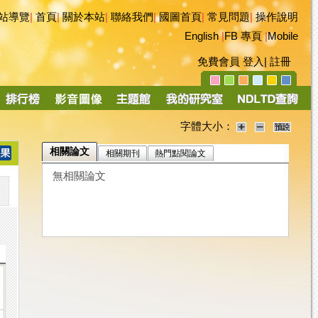
站導覽
|
首頁
|
關於本站
|
聯絡我們
|
國圖首頁
|
常見問題
|
操作說明
English
|
FB 專頁
|
Mobile
免費會員
登入
|
註冊
字體大小：
相關論文
相關期刊
熱門點閱論文
無相關論文