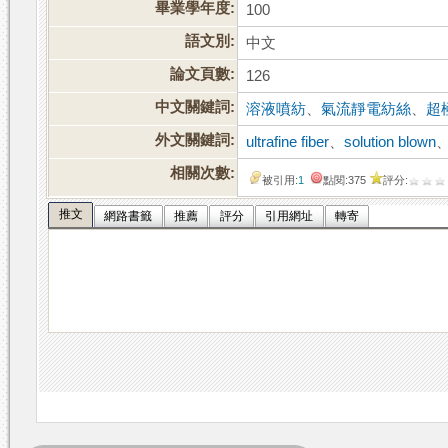
畢業學年度:
100
語文別:
中文
論文頁數:
126
中文關鍵詞:
溶液噴紡
、
氣流靜電紡絲
、
超
外文關鍵詞:
ultrafine fiber
、
solution blown
相關次數:
被引用:
1
點閱:375
評分:
推文
網路書籤
推薦
評分
引用網址
轉寄