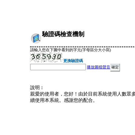
驗證碼檢查機制
請輸入您在下圖中看到的字元(字母區分大小寫)
更換驗證碼
播放圖檔聲音
說明︰
親愛的使用者，您好！由於目前系統使用人數眾
續使用本系統。感謝您的配合。