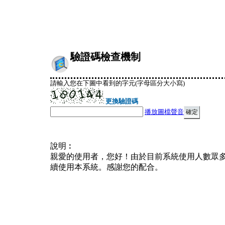
驗證碼檢查機制
請輸入您在下圖中看到的字元(字母區分大小寫)
更換驗證碼
播放圖檔聲音
說明︰
親愛的使用者，您好！由於目前系統使用人數眾
續使用本系統。感謝您的配合。