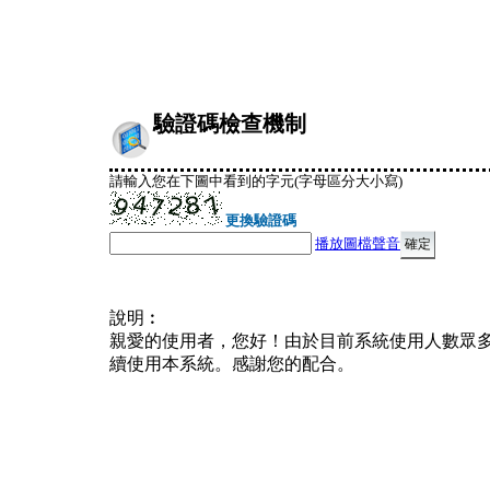
驗證碼檢查機制
請輸入您在下圖中看到的字元(字母區分大小寫)
更換驗證碼
播放圖檔聲音
說明︰
親愛的使用者，您好！由於目前系統使用人數眾
續使用本系統。感謝您的配合。