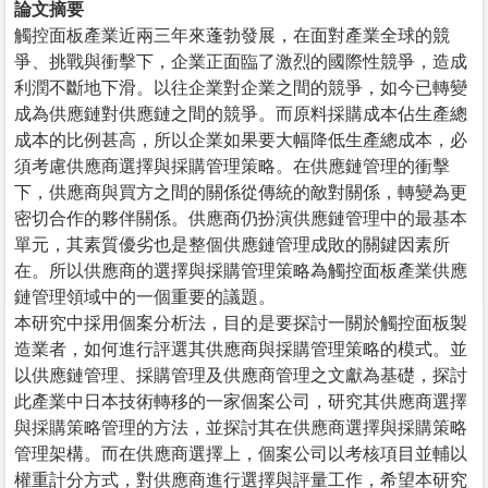
論文摘要
觸控面板產業近兩三年來蓬勃發展，在面對產業全球的競
爭、挑戰與衝擊下，企業正面臨了激烈的國際性競爭，造成
利潤不斷地下滑。以往企業對企業之間的競爭，如今已轉變
成為供應鏈對供應鏈之間的競爭。而原料採購成本佔生產總
成本的比例甚高，所以企業如果要大幅降低生產總成本，必
須考慮供應商選擇與採購管理策略。在供應鏈管理的衝擊
下，供應商與買方之間的關係從傳統的敵對關係，轉變為更
密切合作的夥伴關係。供應商仍扮演供應鏈管理中的最基本
單元，其素質優劣也是整個供應鏈管理成敗的關鍵因素所
在。所以供應商的選擇與採購管理策略為觸控面板產業供應
鏈管理領域中的一個重要的議題。
本研究中採用個案分析法，目的是要探討一關於觸控面板製
造業者，如何進行評選其供應商與採購管理策略的模式。並
以供應鏈管理、採購管理及供應商管理之文獻為基礎，探討
此產業中日本技術轉移的一家個案公司，研究其供應商選擇
與採購策略管理的方法，並探討其在供應商選擇與採購策略
管理架構。而在供應商選擇上，個案公司以考核項目並輔以
權重計分方式，對供應商進行選擇與評量工作，希望本研究