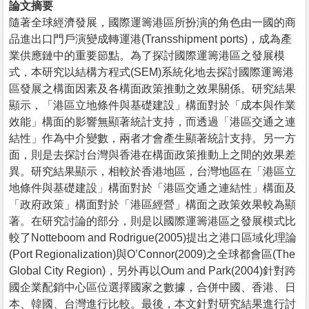
論文摘要
隨著全球經濟發展，國際運籌港區所扮演的角色由一國的商
品進出口門戶演變成轉運港(Transshipment ports)，成為產
業供應鏈中的重要節點。為了探討國際運籌港區之發展模
式，本研究以結構方程式(SEM)系統化地去探討國際運籌港
區發展之構面因素及各構面政策推動之效果關係。研究結果
顯示，「港區立地條件與基礎建設」構面對於「成本與作業
效能」構面的影響無顯著統計支持，而透過「港區交通之連
結性」作為中介變數，兩者才會產生顯著統計支持。另一方
面，則是去探討台灣與香港在構面政策推動上之間的效果差
異。研究結果顯示，相較於香港地區，台灣地區在「港區立
地條件與基礎建設」構面對於「港區交通之連結性」構面及
「政府政策」構面對於「港區經營」構面之政策效果較為顯
著。在研究討論的部分，則是以國際運籌港區之發展模式比
較了Notteboom and Rodrigue(2005)提出之港口區域化理論
(Port Regionalization)與O’Connor(2009)之全球都會區(The
Global City Region)，另外再以Oum and Park(2004)針對跨
國企業配銷中心區位選擇國家之數據，合併中國、香港、日
本、韓國、台灣進行比較。最後，本文針對研究結果進行討