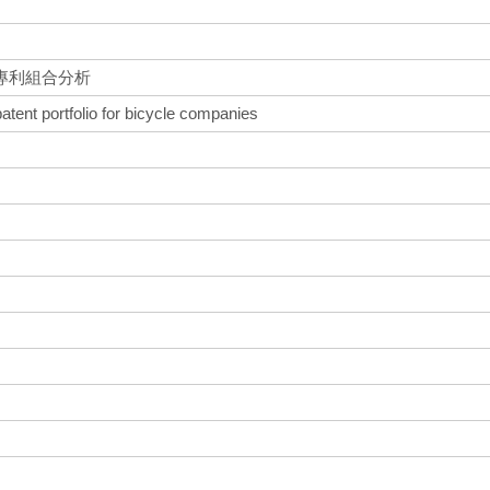
專利組合分析
patent portfolio for bicycle companies