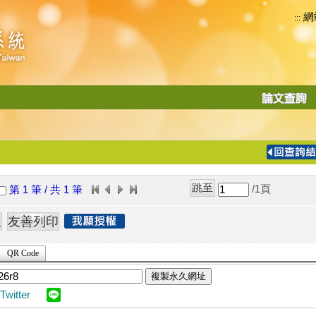
網
:::
功
能
切
換
導
覽
/1
頁
第 1 筆 / 共 1 筆
列
QR Code
複製永久網址
Twitter