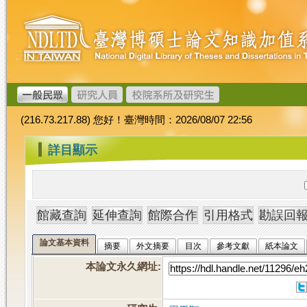
跳
臺
到
灣
主
博
要
碩
內
士
容
論
文
(216.73.217.88) 您好！臺灣時間：2026/08/07 22:56
加
值
:::
詳目顯示
系
統
論文基本資料
摘要
外文摘要
目次
參考文獻
紙本論文
本論文永久網址
: