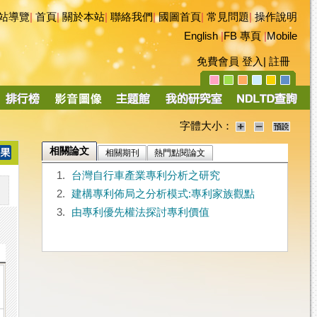
站導覽
|
首頁
|
關於本站
|
聯絡我們
|
國圖首頁
|
常見問題
|
操作說明
English
|
FB 專頁
|
Mobile
免費會員
登入
|
註冊
字體大小：
相關論文
相關期刊
熱門點閱論文
1.
台灣自行車產業專利分析之研究
2.
建構專利佈局之分析模式:專利家族觀點
3.
由專利優先權法探討專利價值