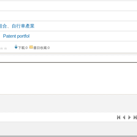
組合
、
自行車產業
、
Patent portfol
下載:0
書目收藏:0