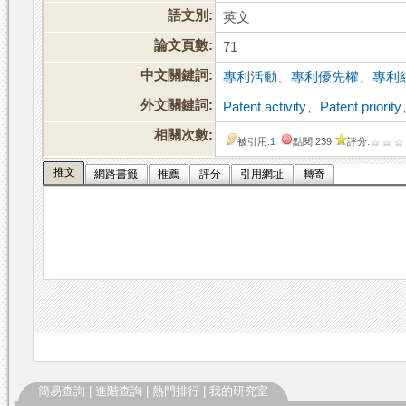
語文別:
英文
論文頁數:
71
中文關鍵詞:
專利活動
、
專利優先權
、
專利
外文關鍵詞:
Patent activity
、
Patent priority
相關次數:
被引用:
1
點閱:239
評分:
推文
網路書籤
推薦
評分
引用網址
轉寄
簡易查詢
|
進階查詢
|
熱門排行
|
我的研究室